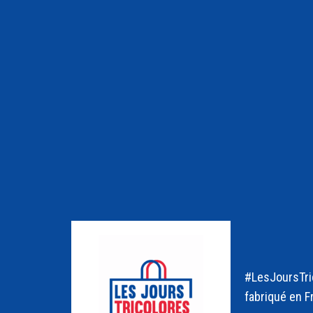
#LesJoursTric
fabriqué en F