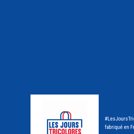
#LesJoursTric
fabriqué en F