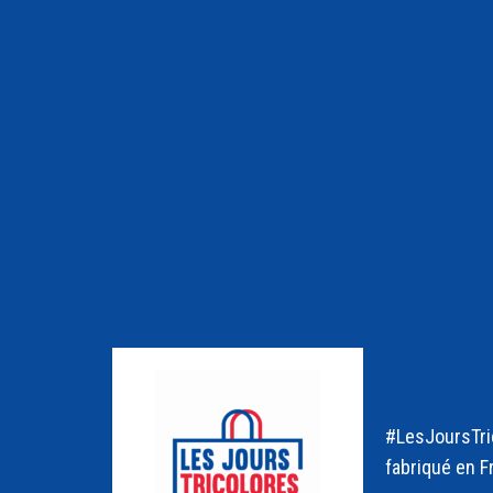
#LesJoursTric
fabriqué en F